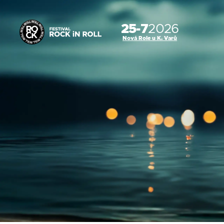
25-7
2026
Nová Role u K. Varů