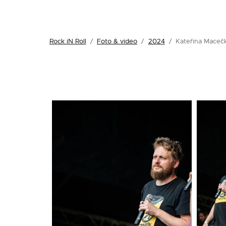
Rock iN Roll
/
Foto & video
/
2024
/
Kateřina Maceč