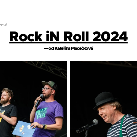
ková
Rock iN Roll 2024
— od Kateřina Macečková